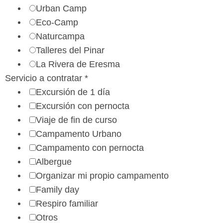
Urban Camp
Eco-Camp
Naturcampa
Talleres del Pinar
La Rivera de Eresma
C
Servicio a contratar
*
o
Excursión de 1 día
r
Excursión con pernocta
r
Viaje de fin de curso
e
Campamento Urbano
o
Campamento con pernocta
a
Albergue
c
Organizar mi propio campamento
o
Family day
n
Respiro familiar
t
Otros